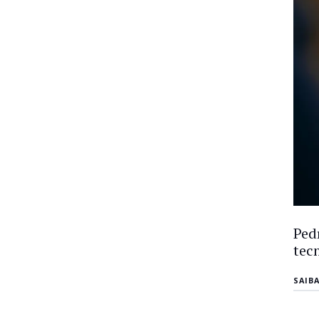
Ped
tec
SAIB