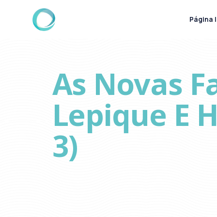
Página I
As Novas Fa
Lepique E H
3)