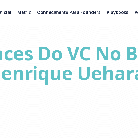
nicial
Matrix
Conhecimento Para Founders
Playbooks
V
ces Do VC No Bra
enrique Uehara