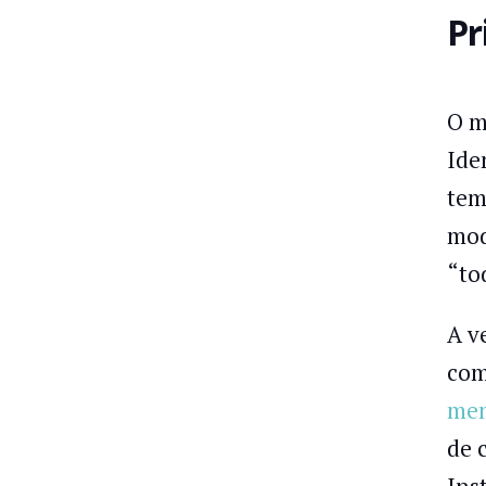
Pr
O m
Ide
tem
mod
“to
A v
com
men
de 
Ins