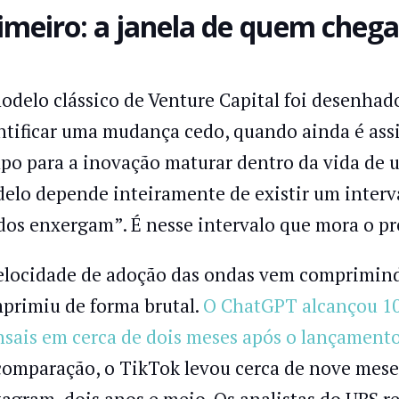
imeiro: a janela de quem cheg
odelo clássico de Venture Capital foi desenhad
ntificar uma mudança cedo, quando ainda é assi
po para a inovação maturar dentro da vida de 
elo depende inteiramente de existir um interv
dos enxergam”. É nesse intervalo que mora o pr
elocidade de adoção das ondas vem comprimindo 
primiu de forma brutal.
O ChatGPT alcançou 10
sais em cerca de dois meses após o lançament
comparação, o TikTok levou cerca de nove meses
tagram, dois anos e meio. Os analistas do UBS 