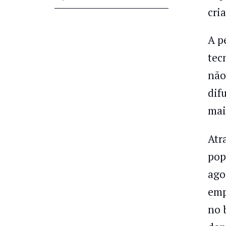
cri
A p
tec
não
dif
mai
Atr
pop
ago
emp
no 