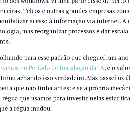
tro dos workflows. Vi uma parte disso de perto 
anceiras, Telcos e outras grandes empresas com
ponibilizar acesso à informação via internet. A
nologia, mas reorganizar processos e dar escal
nte.
 olhando para esse padrão que cheguei, um ano 
ávamos no Período de Instalação da IA
, e o val
tinuo achando isso verdadeiro. Mas passei os
peita que não tinha antes: e se a própria mecân
a régua que usamos para investir nelas estar fic
que a régua mudou.