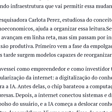
ando infraestrutura que vai permitir essa muda
esquisadora Carlota Perez, estudiosa do conce
noeconomicos, ajuda a organizar essa leitura.S
 avançam em linha reta, mas sim passam por ins
usão produtiva. Primeiro vem a fase da empolgaç
s tarde surgem modelos capazes de reorganizar 
avessei como empreendedor e como investidor t
ularização da internet: a digitalização do conh
ra a IA. Antes delas, o chip barateou a comput
resas. Depois, a internet conectou sistemas e d
bolso do usuário, e a IA começa a deslocar con