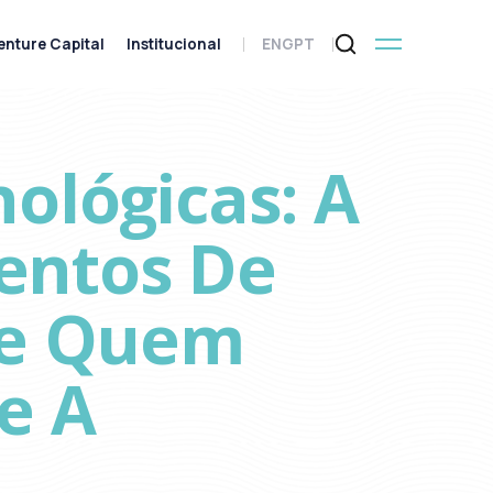
enture Capital
Institucional
ENG
PT
ológicas: A
entos De
De Quem
e A