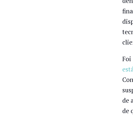
den
fin
dis
tec
clie
Foi
est
Con
sus
de 
de 