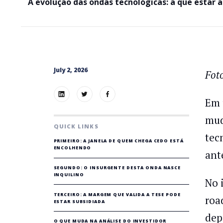
A evolução das ondas tecnológicas: a que estar
July 2, 2026
Fot
Em 
mud
QUICK LINKS
tec
PRIMEIRO: A JANELA DE QUEM CHEGA CEDO ESTÁ
ENCOLHENDO
ant
SEGUNDO: O INSURGENTE DESTA ONDA NASCE
INQUILINO
No 
TERCEIRO: A MARGEM QUE VALIDA A TESE PODE
roa
ESTAR SUBSIDIADA
dep
O QUE MUDA NA ANÁLISE DO INVESTIDOR