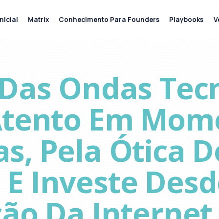
nicial
Matrix
Conhecimento Para Founders
Playbooks
V
Das Ondas Tecn
Atento Em Mom
s, Pela Ótica 
E Investe Desd
ção Da Internet