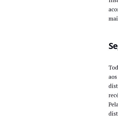
aco
mai
Se
Tod
aos
dis
rec
Pel
dis