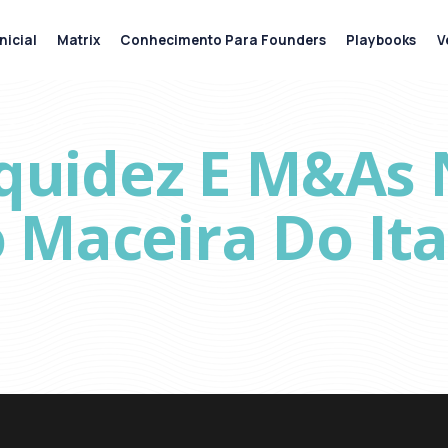
nicial
Matrix
Conhecimento Para Founders
Playbooks
V
iquidez E M&As 
 Maceira Do It