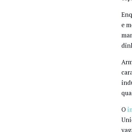
Enq
e m
man
din
Arm
car
ind
qua
O
i
Uni
vag