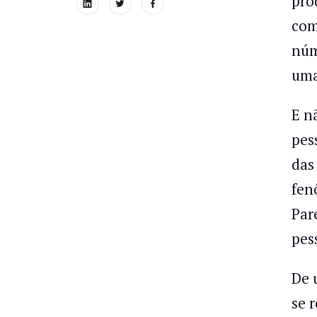
pro
com
núm
uma
E n
pes
das
fen
Par
pes
De 
se 