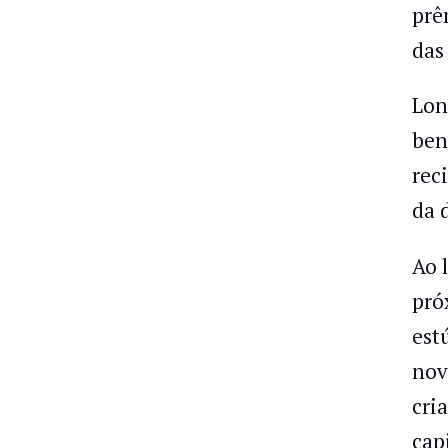
prê
das
Lon
ben
rec
da 
Ao 
pró
est
nov
cri
capi