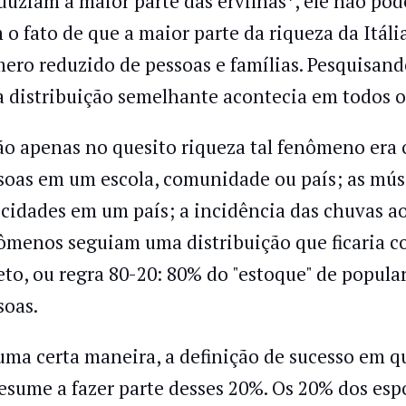
duziam a maior parte das ervilhas*, ele não pod
 o fato de que a maior parte da riqueza da Itá
ero reduzido de pessoas e famílias. Pesquisando
 distribuição semelhante acontecia em todos os
ão apenas no quesito riqueza tal fenômeno era 
soas em um escola, comunidade ou país; as músi
 cidades em um país; a incidência das chuvas a
ômenos seguiam uma distribuição que ficaria c
eto, ou regra 80-20: 80% do "estoque" de popul
soas.
uma certa maneira, a definição de sucesso em q
resume a fazer parte desses 20%. Os 20% dos es