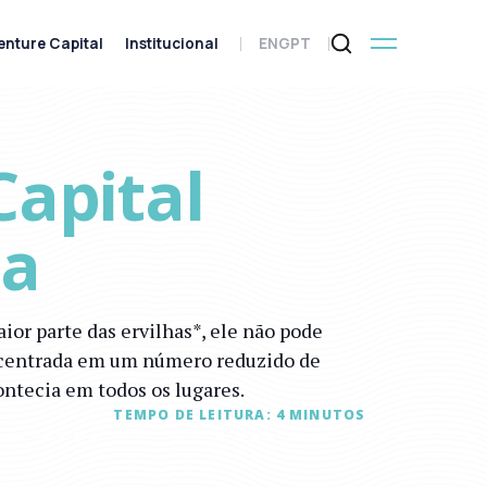
enture Capital
Institucional
ENG
PT
Capital
da
or parte das ervilhas*, ele não pode
concentrada em um número reduzido de
ontecia em todos os lugares.
TEMPO DE LEITURA:
4
MINUTOS