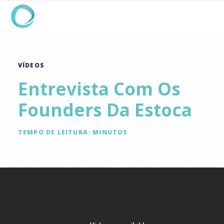
VÍDEOS
Entrevista Com Os
Founders Da Estoca
TEMPO DE LEITURA:
MINUTOS