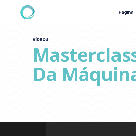
Página I
VÍDEOS
Masterclas
Da Máquin