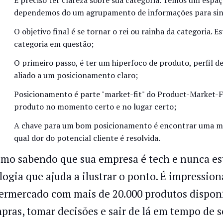
É preciso ter clareza sobre sua categoria. Temos um espaç
dependemos do um agrupamento de informações para sint
O objetivo final é se tornar o rei ou rainha da categoria.
categoria em questão;
O primeiro passo, é ter um hiperfoco de produto, perfil de 
aliado a um posicionamento claro;
Posicionamento é parte "market-fit" do Product-Market-Fit
produto no momento certo e no lugar certo;
A chave para um bom posicionamento é encontrar uma men
qual dor do potencial cliente é resolvida.
mo sabendo que sua empresa é tech e nunca es
logia que ajuda a ilustrar o ponto. É impressi
ermercado com mais de 20.000 produtos disponív
pras, tomar decisões e sair de lá em tempo de s