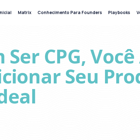
nicial
Matrix
Conhecimento Para Founders
Playbooks
V
Ser CPG, Você
icionar Seu Pr
Ideal