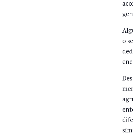
aco
gen
Alg
o s
ded
enc
Des
men
agr
ent
dif
sim