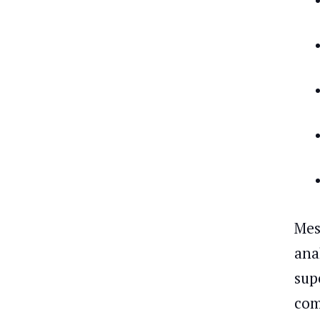
Mes
ana
sup
com