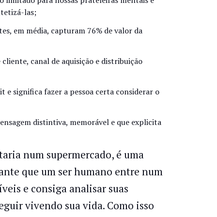
o limitado para nossas prateleiras mentais e
etizá-las;
 Estes, em média, capturam 76% de valor da
cliente, canal de aquisição e distribuição
 e significa fazer a pessoa certa considerar o
sagem distintiva, memorável e que explicita
taria num supermercado, é uma
onante que um ser humano entre num
eis e consiga analisar suas
eguir vivendo sua vida. Como isso