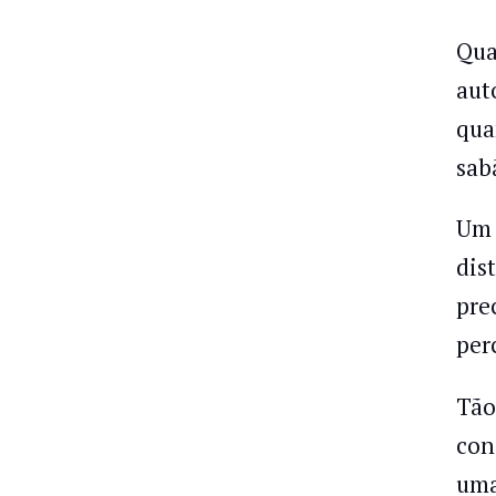
Qua
aut
qua
sab
Um 
dis
pre
per
Tão
con
uma