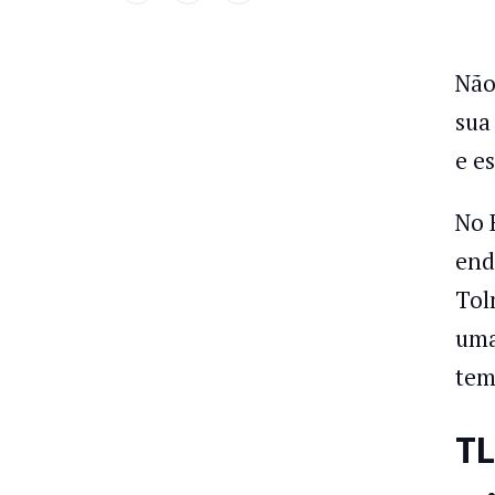
Não
sua
e e
No 
end
Tol
uma
tem
TL