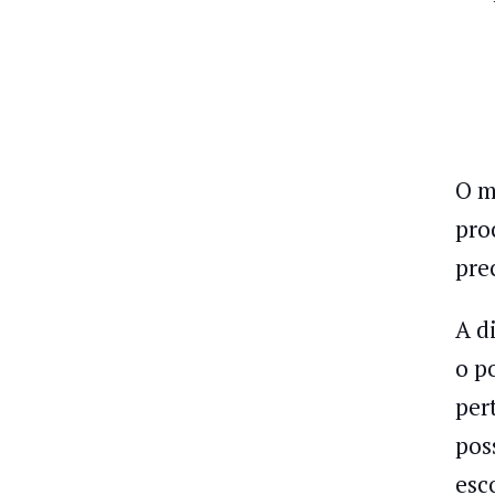
O m
pro
pre
A d
o p
per
pos
esc