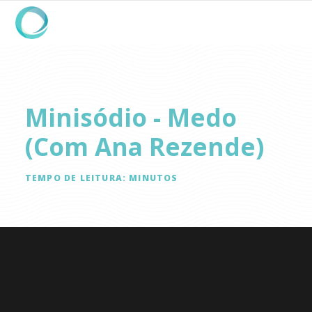
Minisódio - Medo
(com Ana Rezende)
TEMPO DE LEITURA:
MINUTOS