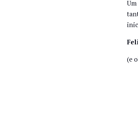
Um 
tan
inic
Fel
(e 