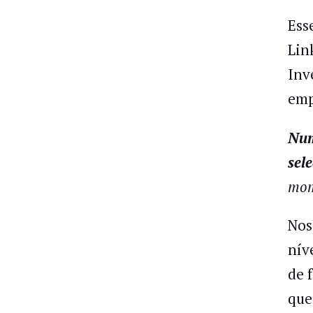
Ess
Lin
Inv
emp
Num
sel
mo
Nos
nív
de 
que