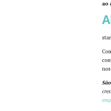
ao 
A
sta
Com
com
nos
São
cres
emp