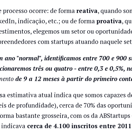
e processo ocorre: de forma
reativa
, quando so
kedIn, indicação, etc.; ou de forma
proativa
, q
estimentos, elegemos um setor ou oportunidade
reendedores com startups atuando naquele set
 ano "normal", identificamos entre 700 e 900 s
ecionaremos três ou quatro - entre 0,3 e 0,5%, n
mento
de 9 a 12 meses à partir do primeiro cont
sa estimativa atual indica que somos capazes de
eis de profundidade), cerca de 70% das oportun
forma bastante grosseira, com os da ABStartups
 indicava
cerca de 4.100 inscritos entre 201