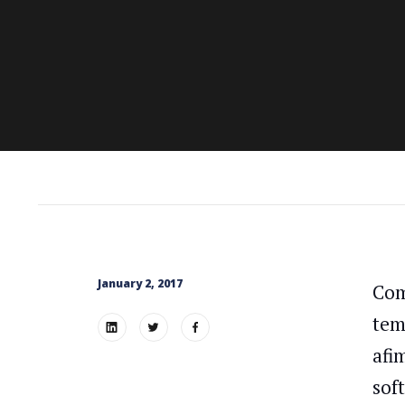
January 2, 2017
Com
tem
afi
sof