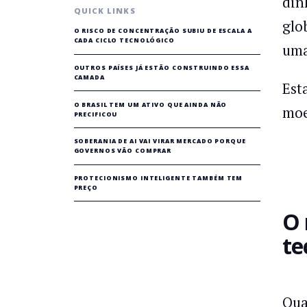
din
QUICK LINKS
glo
O RISCO DE CONCENTRAÇÃO SUBIU DE ESCALA A
CADA CICLO TECNOLÓGICO
uma
OUTROS PAÍSES JÁ ESTÃO CONSTRUINDO ESSA
CAMADA
Est
O BRASIL TEM UM ATIVO QUE AINDA NÃO
moe
PRECIFICOU
SOBERANIA DE AI VAI VIRAR MERCADO PORQUE
GOVERNOS VÃO COMPRAR
PROTECIONISMO INTELIGENTE TAMBÉM TEM
PREÇO
O 
te
Qua