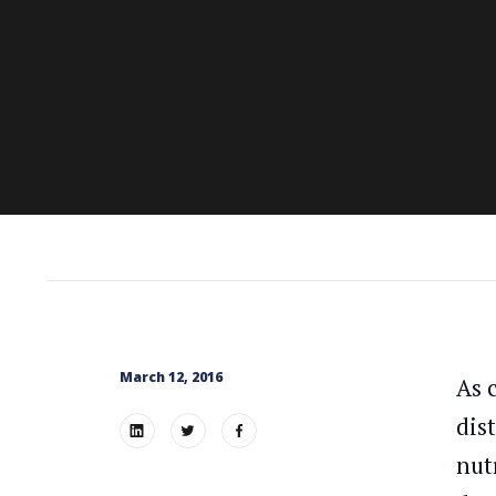
March 12, 2016
As 
dis
nut