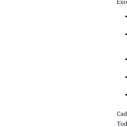
Exi
Cad
Tod