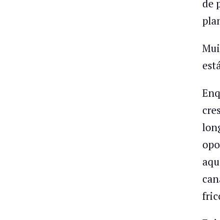
de 
pla
Mui
est
Enq
cre
lon
opo
aqu
can
fri