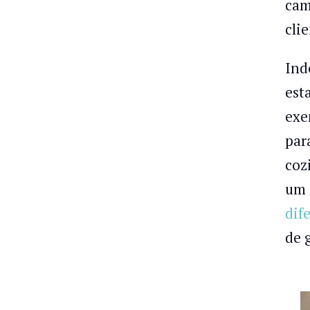
cam
cli
Ind
est
exe
par
coz
um 
dif
de 