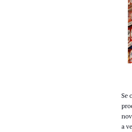
Se 
pro
nov
a v