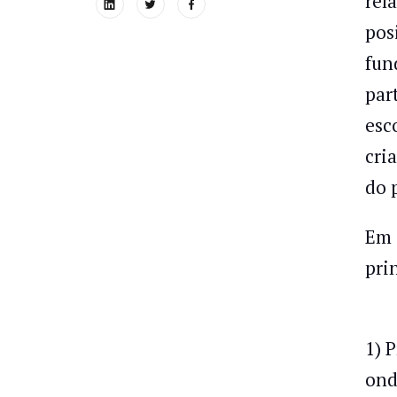
rel
pos
fun
par
esc
cri
do 
Em 
pri
1) 
ond