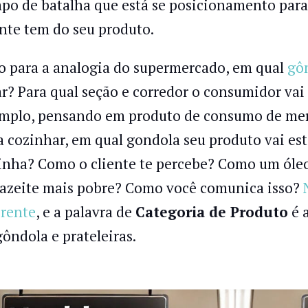
po de batalha que está se posicionamento para 
ente tem do seu produto.
o para a analogia do supermercado, em qual
gôn
ar? Para qual seção e corredor o consumidor vai
mplo, pensando em produto de consumo de mer
a cozinhar, em qual gondola seu produto vai esta
inha? Como o cliente te percebe? Como um óleo
azeite mais pobre? Como você comunica isso?
N
erente
, e a palavra de
Categoria de Produto
é 
gôndola e prateleiras.