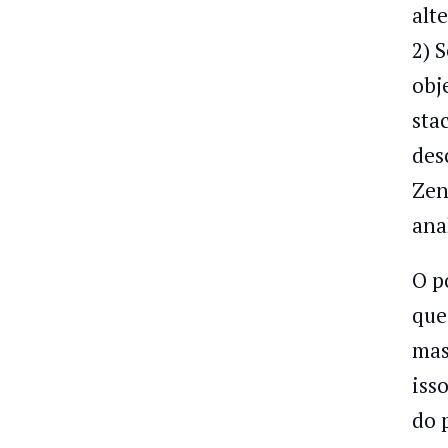
alt
2) 
obj
sta
des
Zen
ana
O p
que
mas
iss
do 