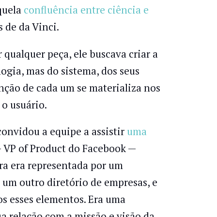
quela
confluência entre ciência e
 de da Vinci.
qualquer peça, ele buscava criar a
logia, mas do sistema, dos seus
unção de cada um se materializa nos
 o usuário.
convidou a equipe a assistir
uma
— VP of Product do Facebook —
ura era representada por um
, um outro diretório de empresas, e
os esses elementos. Era uma
ua relação com a missão e visão da