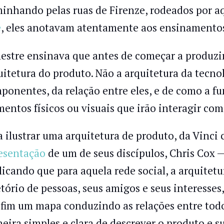
inhando pelas ruas de Firenze, rodeados por a
e
, eles anotavam atentamente aos ensinamentos
estre ensinava que antes de começar a produzir 
uitetura do produto. Não a arquitetura da tecno
ponentes, da relação entre eles, e de como a f
mentos físicos ou visuais que irão interagir com
a ilustrar uma arquitetura de produto, da Vinci 
esentação
de um de seus discípulos, Chris Cox 
licando que para aquela rede social, a arquitet
etório de pessoas, seus amigos e seus interesses
 fim um mapa conduzindo as relações entre tod
eira simples e clara de descrever o produto e s