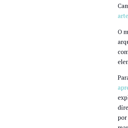
Cam
art
O m
arq
com
ele
Par
apr
exp
dir
por
man