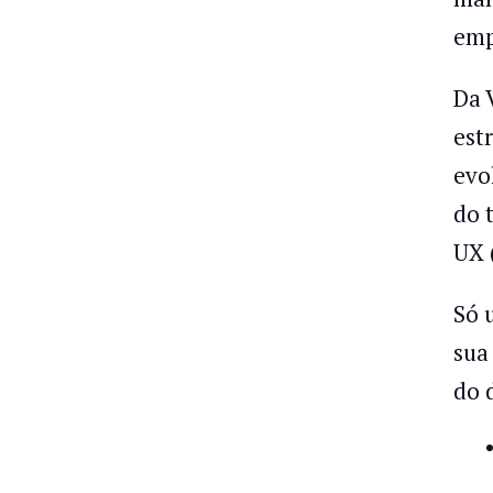
emp
Da 
est
evo
do 
UX 
Só
sua
do 