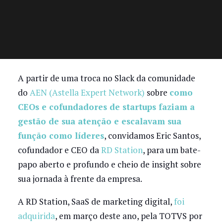
A partir de uma troca no Slack da comunidade
do
AEN (Astella Expert Network)
sobre
como
CEOs e cofundadores de startups faziam a
gestão de sua atenção e escalavam sua
função como líderes
, convidamos Eric Santos,
cofundador e CEO da
RD Station
, para um bate-
papo aberto e profundo e cheio de insight sobre
sua jornada à frente da empresa.
A RD Station, SaaS de marketing digital,
foi
adquirida
, em março deste ano, pela TOTVS por