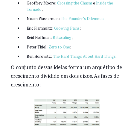
Geoffrey Moore:
Crossing the Chasm
e
Inside the
Tornado
;
Noam Wasserman:
The Founder’s Dilemmas
;
Eric Flamholtz:
Growing Pains
;
Reid Hoffman:
Blitzcaling
;
Peter Thiel:
Zero to One
;
Ben Horowitz:
The Hard Things About Hard Things
.
O conjunto dessas ideias forma um arquétipo de
crescimento dividido em dois eixos. As fases de
crescimento: