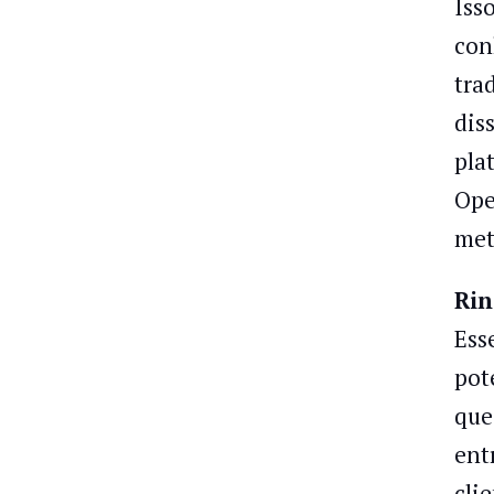
Iss
con
tra
dis
pla
Ope
met
Rin
Ess
pot
que
ent
cli