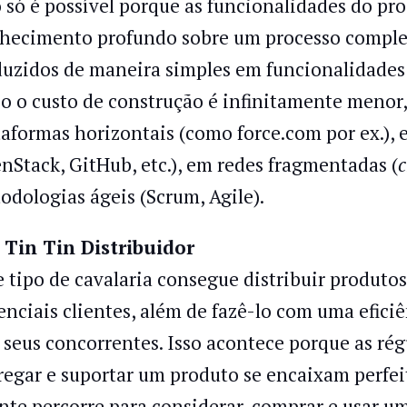
o só é possível porque as funcionalidades do pr
hecimento profundo sobre um processo complex
duzidos de maneira simples em funcionalidades 
so o custo de construção é infinitamente menor
taformas horizontais (como force.com por ex.), 
nStack, GitHub, etc.), em redes fragmentadas (
c
odologias ágeis (Scrum, Agile).
 Tin Tin Distribuidor
e tipo de cavalaria consegue distribuir produt
enciais clientes, além de fazê-lo com uma efici
 seus concorrentes. Isso acontece porque as ré
regar e suportar um produto se encaixam perf
ente percorre para considerar, comprar e usar u