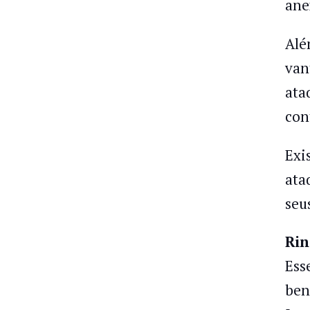
ane
Alé
van
ata
con
Exi
ata
seu
Rin
Ess
ben