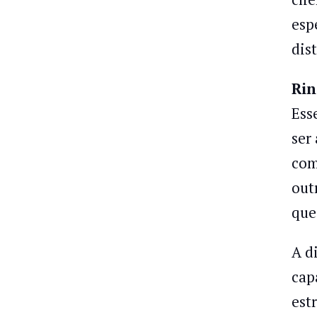
esp
dist
Rin
Ess
ser
com
out
que
A d
cap
est