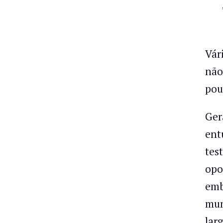
Vár
não
pou
Ger
ent
tes
opo
emb
mun
lar