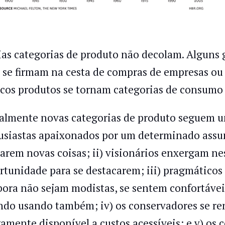
ias categorias de produto não decolam. Alguns
 se firmam na cesta de compras de empresas ou
cos produtos se tornam categorias de consumo 
almente novas categorias de produto seguem um
usiastas apaixonados por um determinado assu
tarem novas coisas; ii) visionários enxergam n
rtunidade para se destacarem; iii) pragmáticos
ora não sejam modistas, se sentem confortáveis
do usando também; iv) os conservadores se re
gamente disponível a custos acessíveis; e v) os