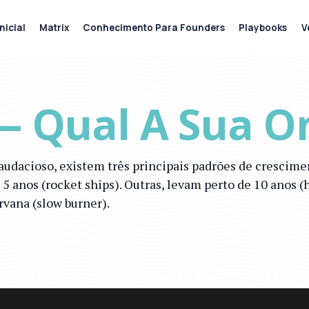
nicial
Matrix
Conhecimento Para Founders
Playbooks
V
 — Qual A Sua O
 audacioso, existem três principais padrões de cresci
nos (rocket ships). Outras, levam perto de 10 anos (
rvana (slow burner).