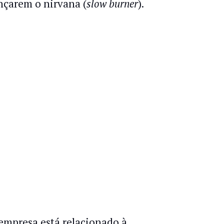
nçarem o nirvana (
slow burner
).
empresa está relacionado à