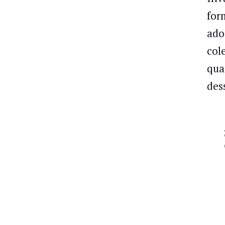
for
ado
col
qua
des