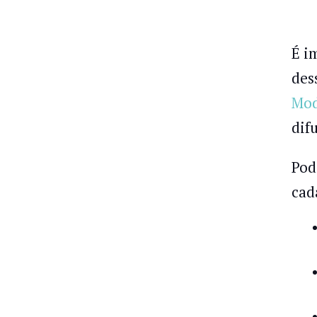
É i
des
Mod
dif
Pod
cad