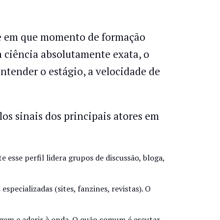
 e em que momento de formação
 ciência absolutamente exata, o
ntender o estágio, a velocidade de
os sinais dos principais atores em
 esse perfil lidera grupos de discussão, bloga,
specializadas (sites, fanzines, revistas). O
gem e aderir à onda. O quão comum é escutar