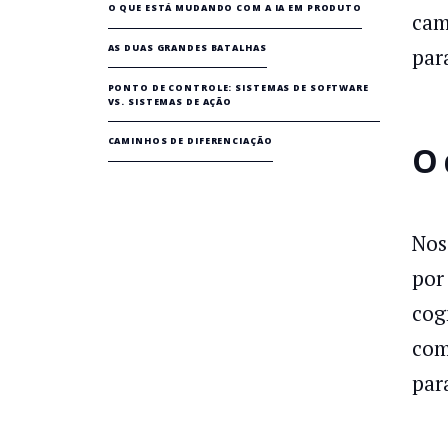
O QUE ESTÁ MUDANDO COM A IA EM PRODUTO
cam
AS DUAS GRANDES BATALHAS
par
PONTO DE CONTROLE: SISTEMAS DE SOFTWARE
VS. SISTEMAS DE AÇÃO
CAMINHOS DE DIFERENCIAÇÃO
O 
Nos
por
cog
com
par