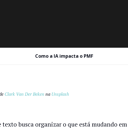
Como a IA impacta o PMF
 de
Clark Van Der Beken
na
Unsplash
e texto busca organizar o que está mudando em 