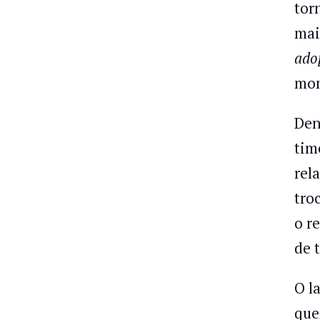
tor
mai
ado
mo
Den
tim
rel
tro
o r
de 
O l
que