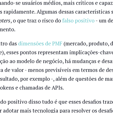
nando-se usuários médios, mais críticos e capa
s rapidamente. Algumas dessas características s
pters
, o que traz o risco do
falso positivo
- um de
mento.
tro das
dimensões de PMF
(mercado, produto, d
e), esses pontos representam implicações-chav
ação ao modelo de negócio, há mudanças e desaf
ca de valor - menos previsíveis em termos de d
esultado, por exemplo -, além de questões de m
tokens e chamadas de APIs.
ado positivo disso tudo é que esses desafios tr
r adotar mais tecnologia para resolver os desafio