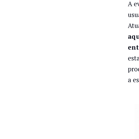
A e
usu
Atu
aqu
ent
est
pro
a e