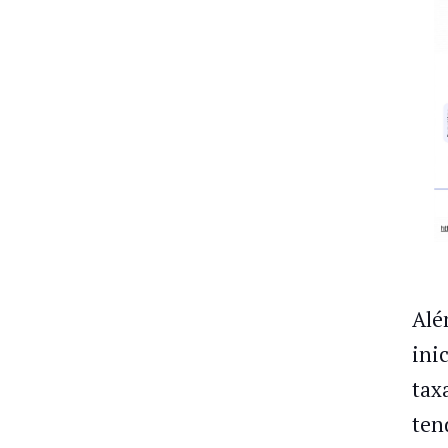
Alé
ini
tax
ten