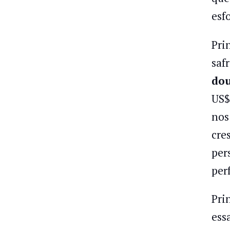
esf
Pri
saf
dou
US$
nos
cre
per
per
Pri
ess