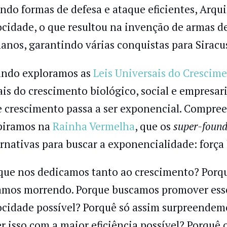
ando formas de defesa e ataque eficientes, Arq
ocidade, o que resultou na invenção de armas d
anos, garantindo várias conquistas para Siracu
ndo exploramos as
Leis Universais do Crescim
ais do crescimento biológico, social e empresa
e crescimento passa a ser exponencial. Comp
piramos na
Rainha Vermelha
, que os
super-found
ernativas para buscar a exponencialidade: força 
que nos dedicamos tanto ao crescimento? Porqu
amos morrendo. Porque buscamos promover ess
ocidade possível? Porquê só assim surpreendem
er isso com a maior eficiência possível? Porquê