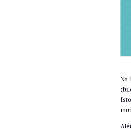
Na 
(fu
Ist
mom
Alé