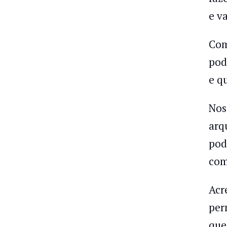
e va
Com
pod
e q
Nos
arq
pod
com
Acr
per
que