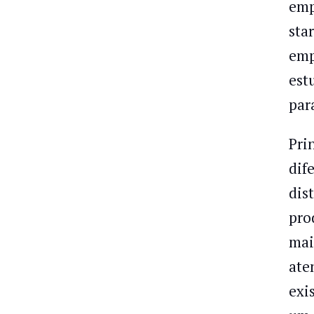
emp
sta
emp
est
par
Pri
dif
dis
pro
mai
ate
exi