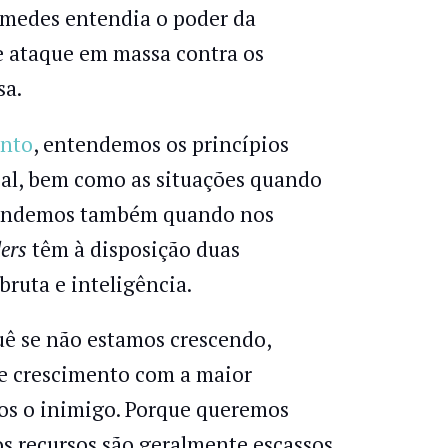
uimedes entendia o poder da
e ataque em massa contra os
sa.
ento
, entendemos os princípios
rial, bem como as situações quando
reendemos também quando nos
ers
têm à disposição duas
bruta e inteligência.
ê se não estamos crescendo,
e crescimento com a maior
os o inimigo. Porque queremos
 os recursos são geralmente escassos