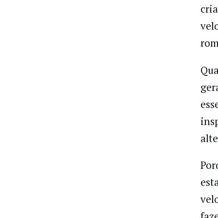
cri
vel
rom
Qua
ger
ess
ins
alt
Por
est
vel
faz