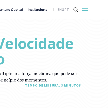
enture Capital
Institucional
ENG
PT
Velocidade
o
ultiplicar a força mecânica que pode ser
princípio dos momentos.
TEMPO DE LEITURA:
3
MINUTOS