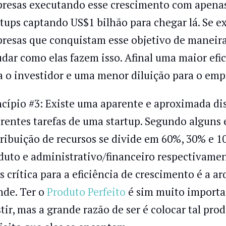
resas executando esse crescimento com apenas
rtups captando US$1 bilhão para chegar lá. Se 
resas que conquistam esse objetivo de maneira 
udar como elas fazem isso. Afinal uma maior efi
a o investidor e uma menor diluição para o em
ncípio #3: Existe uma aparente e aproximada dis
erentes tarefas de uma startup. Segundo alguns
tribuição de recursos se divide em 60%, 30% e 
duto e administrativo/financeiro respectivament
s crítica para a eficiência de crescimento é a a
nde. Ter o
Produto Perfeito
é sim muito importan
stir, mas a grande razão de ser é colocar tal p