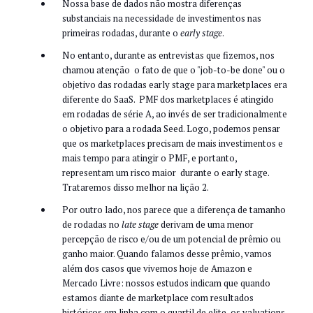
Nossa base de dados não mostra diferenças
substanciais na necessidade de investimentos nas
primeiras rodadas, durante o
early stage
.
No entanto, durante as entrevistas que fizemos, nos
chamou atenção o fato de que o "job-to-be done" ou o
objetivo das rodadas early stage para marketplaces era
diferente do SaaS. PMF dos marketplaces é atingido
em rodadas de série A, ao invés de ser tradicionalmente
o objetivo para a rodada Seed. Logo, podemos pensar
que os marketplaces precisam de mais investimentos e
mais tempo para atingir o PMF, e portanto,
representam um risco maior durante o early stage.
Trataremos disso melhor na lição 2.
Por outro lado, nos parece que a diferença de tamanho
de rodadas no
late stage
derivam de uma menor
percepção de risco e/ou de um potencial de prêmio ou
ganho maior. Quando falamos desse prêmio, vamos
além dos casos que vivemos hoje de Amazon e
Mercado Livre: nossos estudos indicam que quando
estamos diante de marketplace com resultados
históricos em linha com o quartil de elite, os valuations