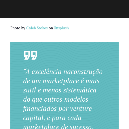
Photo by
Caleb Stokes
on
Unsplash
“A excelência naconstrução
de um marketplace é mais
sutil e menos sistemática
do que outros modelos
financiados por venture
capital, e para cada
marketplace de sucesso,