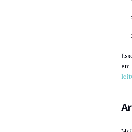
Ess
em 
lei
Ar
Mui