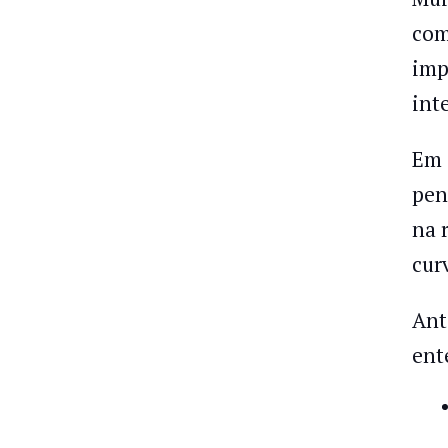
com
imp
int
Em 
pen
na 
cur
Ant
ent