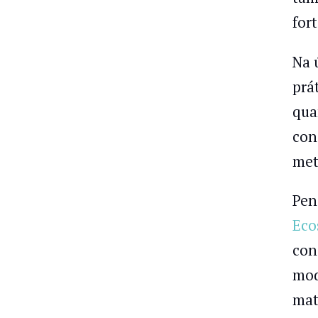
for
Na 
prá
qua
con
met
Pen
Eco
con
mod
mat