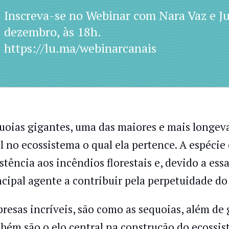
Inscreva-se no Webinar com Nara Vaz e Ju
dezembro, às 18h.
https://lu.ma/webinarcanais
uoias gigantes, uma das maiores e mais longe
al no ecossistema o qual ela pertence. A espécie
stência aos incêndios florestais e, devido a essa
ncipal agente a contribuir pela perpetuidade do
resas incríveis, são como as sequoias, além de
bém são o elo central na construção do ecossist