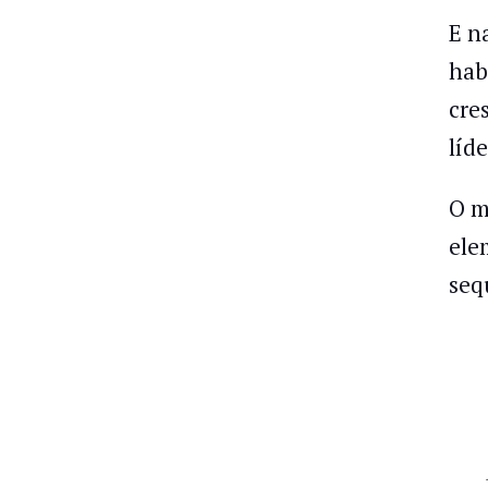
E n
hab
cre
líde
O m
ele
seq