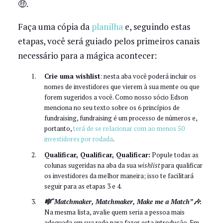
🤑.
Faça uma cópia da
planilha
e, seguindo estas
etapas, você será guiado pelos primeiros canais
necessário para a mágica acontecer:
Crie uma wishlist
: nesta aba você poderá incluir os
nomes de investidores que vierem à sua mente ou que
forem sugeridos a você. Como nosso sócio Edson
menciona no seu texto sobre os 6 princípios de
fundraising, fundraising é um processo de números e,
portanto,
terá de se relacionar com ao menos 50
investidores por rodada
.
Qualificar, Qualificar, Qualificar:
Popule todas as
colunas sugeridas na aba da sua
wishlist
para qualificar
os investidores da melhor maneira; isso te facilitará
seguir para as etapas 3 e 4.
🎼“Matchmaker, Matchmaker, Make me a Match”🎶
:
Na mesma lista, avalie quem seria a pessoa mais
adequada em sua rede para fazer esta introdução. Em