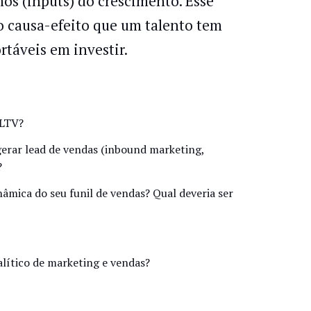
os (inputs) do crescimento. Esse
ão causa-efeito que um talento tem
táveis em investir.
TLTV?
gerar lead de vendas (inbound marketing,
?
mica do seu funil de vendas? Qual deveria ser
lítico de marketing e vendas?