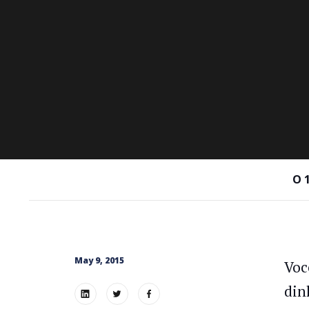
O 
May 9, 2015
Voc
din