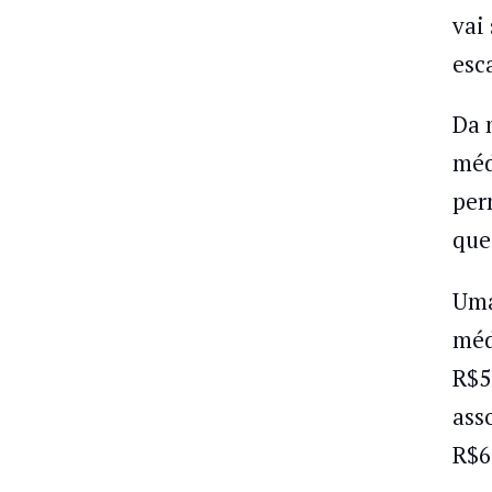
vai
esc
Da 
méd
per
que
Uma
méd
R$5
ass
R$6