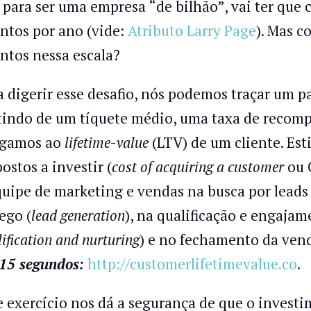
 para ser uma empresa “de bilhão”, vai ter que 
entos por ano (vide:
Atributo Larry Page
). Mas 
entos nessa escala?
a digerir esse desafio, nós podemos traçar um 
tindo de um tíquete médio, uma taxa de recom
gamos ao
lifetime
-
value
(LTV) de um cliente. Es
ostos a investir (
cost of acquiring a customer
ou 
quipe de marketing e vendas na busca por leads 
ego (
lead generation
), na qualificação e engajam
ification and nurturing
) e no fechamento da vend
15 segundos:
http://customerlifetimevalue.co
.
e exercício nos dá a segurança de que o invest