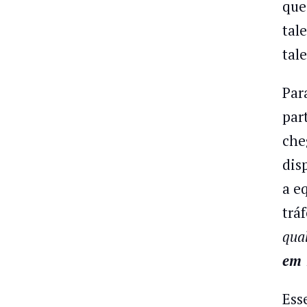
que
tal
tal
Par
par
che
disp
a e
tráf
qual
em 
Ess