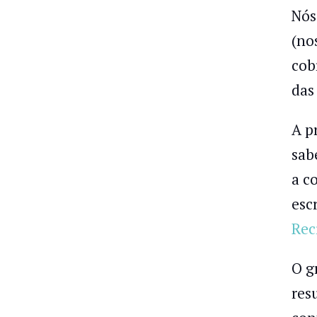
Nós
(no
cob
das
A p
sab
a c
esc
Rec
O g
res