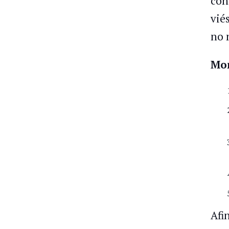
con
vié
no 
Mon
Afi