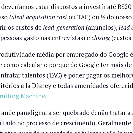
 deveríamos estar dispostos a investir até R$20 
sso
talent acquisition cost
ou TAC) ou ⅓ do nosso 
rir os custos de
lead-generation
(anúncios),
lead 
 pessoas gasto nas entrevistas) e
closing
(custos 
rodutividade média por empregado do Google é 
e como calcular o porque do Google ter mais d
ontratar talentos (TAC) e poder pagar os melhore
ritórios a la Disney e todas amenidades ofereci
ruiting Machine
.
rande paradigma a ser quebrado é: não tratar a
ultado no processo de crescimento. Geralmente