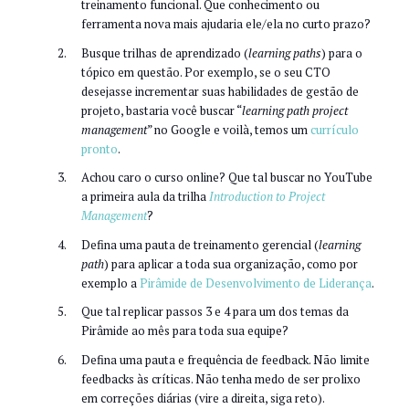
treinamento funcional. Que conhecimento ou
ferramenta nova mais ajudaria ele/ela no curto prazo?
Busque trilhas de aprendizado (
learning paths
) para o
tópico em questão. Por exemplo, se o seu CTO
desejasse incrementar suas habilidades de gestão de
projeto, bastaria você buscar “
learning path project
management
” no Google e voilà, temos um
currículo
pronto
.
Achou caro o curso online? Que tal buscar no YouTube
a primeira aula da trilha
Introduction to Project
Management
?
Defina uma pauta de treinamento gerencial (
learning
path
) para aplicar a toda sua organização, como por
exemplo a
Pirâmide de Desenvolvimento de Liderança
.
Que tal replicar passos 3 e 4 para um dos temas da
Pirâmide ao mês para toda sua equipe?
Defina uma pauta e frequência de feedback. Não limite
feedbacks às críticas. Não tenha medo de ser prolixo
em correções diárias (vire a direita, siga reto).