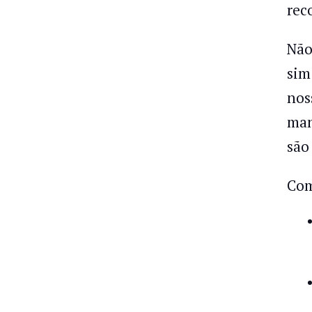
rec
Não
sim
nos
man
são
Com