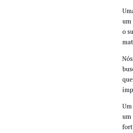
Uma
um 
o s
mat
Nós
bus
que
imp
Um 
um
for