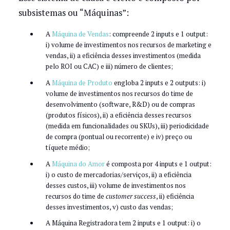
subsistemas ou “Máquinas”:
A
Máquina de Vendas
: compreende 2 inputs e 1 output:
i) volume de investimentos nos recursos de marketing e
vendas, ii) a eficiência desses investimentos (medida
pelo ROI ou CAC) e iii) número de clientes;
A
Máquina de Produto
engloba 2 inputs e 2 outputs: i)
volume de investimentos nos recursos do time de
desenvolvimento (software, R&D) ou de compras
(produtos físicos), ii) a eficiência desses recursos
(medida em funcionalidades ou SKUs), iii) periodicidade
de compra (pontual ou recorrente) e iv) preço ou
tíquete médio;
A
Máquina do Amor
é composta por 4 inputs e 1 output:
i) o custo de mercadorias/serviços, ii) a eficiência
desses custos, iii) volume de investimentos nos
recursos do time de
customer success
, ii) eficiência
desses investimentos, v) custo das vendas;
A Máquina Registradora tem 2 inputs e 1 output: i) o