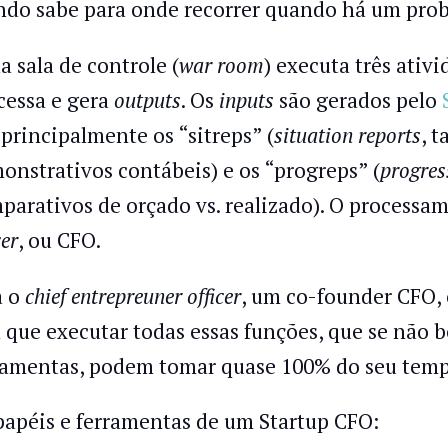
do sabe para onde recorrer quando há um pro
a sala de controle (
war room
) executa três ativ
cessa e gera
outputs
. Os
inputs
são gerados pelo
 principalmente os “sitreps” (
situation reports
, 
onstrativos contábeis) e os “progreps” (
progres
parativos de orçado vs. realizado). O processa
cer
, ou CFO.
a o
chief entrepreuner officer
, um co-founder CFO,
 que executar todas essas funções, que se não
ramentas, podem tomar quase 100% do seu temp
papéis e ferramentas de um Startup CFO: