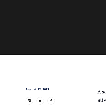
August 22, 2015
A s
ati