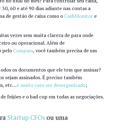
iro no final do mês? Para controlar seu caixa,
 30, 60 e até 90 dias adiante nas contas a
ema de gestão de caixa como o
CashMonitor
e
uitas vezes sem muita clareza de para onde
eiro ou operacional. Além de
o pelo
Compass
, você também precisa de um
todos os documentos que ele tem que assinar?
os sejam assinados. É preciso também
is, etc…
é muito caro ser desorganizado
;
de feijões e o bad cop em todas as negociações.
ara
Startup CFOs
ou uma