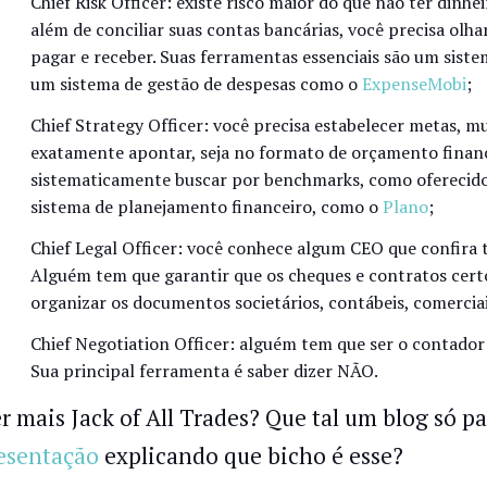
Chief Risk Officer: existe risco maior do que não ter dinhe
além de conciliar suas contas bancárias, você precisa olhar
pagar e receber. Suas ferramentas essenciais são um sist
um sistema de gestão de despesas como o
ExpenseMobi
;
Chief Strategy Officer: você precisa estabelecer metas, m
exatamente apontar, seja no formato de orçamento financ
sistematicamente buscar por benchmarks, como oferecid
sistema de planejamento financeiro, como o
Plano
;
Chief Legal Officer: você conhece algum CEO que confira 
Alguém tem que garantir que os cheques e contratos cert
organizar os documentos societários, contábeis, comercia
Chief Negotiation Officer: alguém tem que ser o contador 
Sua principal ferramenta é saber dizer NÃO.
r mais Jack of All Trades? Que tal um blog só p
esentação
explicando que bicho é esse?