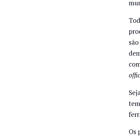
mun
Tod
pro
são
dem
com
offi
Sej
tem
fer
Os 