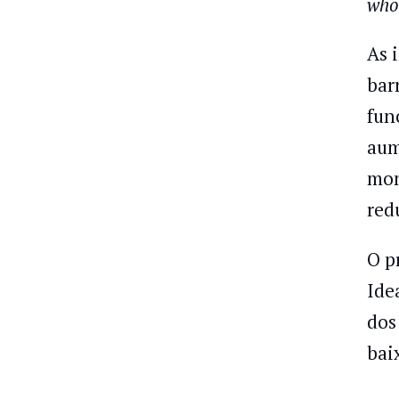
who
As 
bar
fun
aum
mon
red
O p
Ide
dos
bai