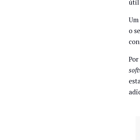
úti
Um 
o s
con
Por
sof
est
adi