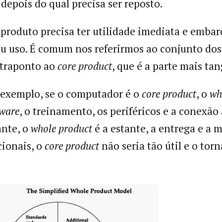
l depois do qual precisa ser reposto.
produto precisa ter utilidade imediata e embar
eu uso. É comum nos referirmos ao conjunto d
traponto ao
core product
, que é a parte mais tan
 exemplo, se o computador é o
core product
, o
wh
tware
, o treinamento, os periféricos e a conexão 
ante, o
whole product
é a estante, a entrega e a
cionais, o
core product
não seria tão útil e o torn