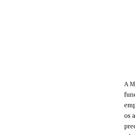
A M
fun
emp
os 
pre