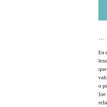
---
Eu 
len
que
val
o p
Joe
rel