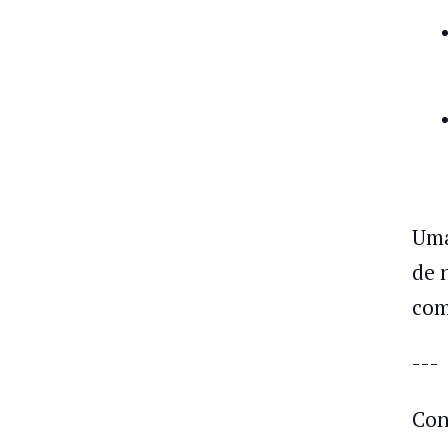
Uma
de 
com
---
Con