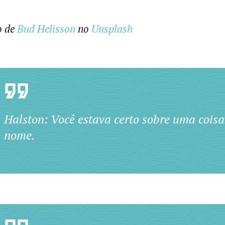
o de
Bud Helisson
no
Unsplash
Halston: Você estava certo sobre uma cois
nome.