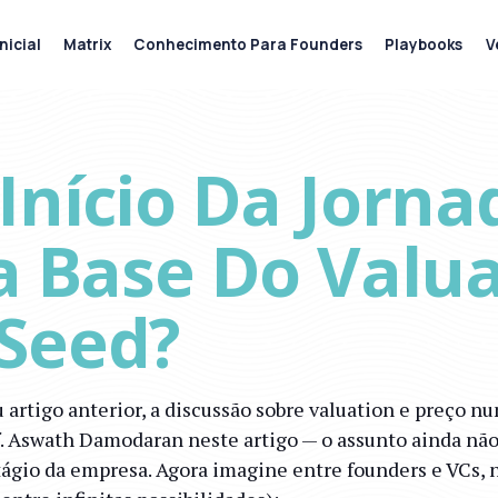
nicial
Matrix
Conhecimento Para Founders
Playbooks
V
Início Da Jorna
a Base Do Valu
Seed?
tigo anterior, a discussão sobre valuation e preço nun
f. Aswath Damodaran neste artigo — o assunto ainda nã
ágio da empresa. Agora imagine entre founders e VCs, n