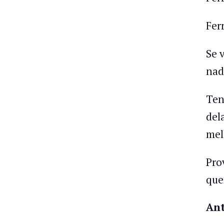
Fer
Se 
nad
Ten
del
mel
Pro
que
Ant