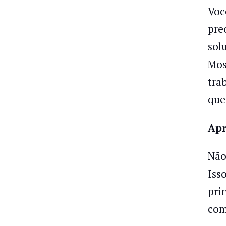
Voc
pre
sol
Mos
tra
que 
Apr
Não
Iss
pri
com