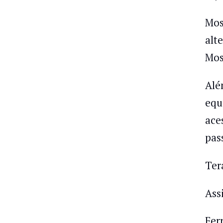
Mos
alt
Mos
Alé
equ
ace
pas
Ter
Ass
Fer