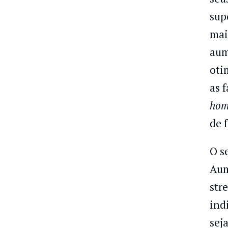
sup
mai
aum
oti
as 
hom
de 
O s
Aum
str
ind
sej