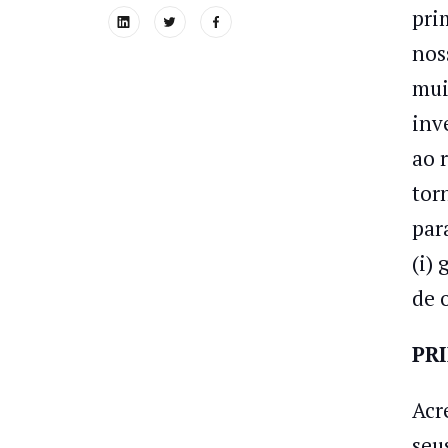
pri
nos
mui
inv
ao 
tor
par
(i)
de 
PR
Acr
seu