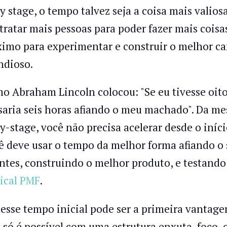
ly stage, o tempo talvez seja a coisa mais valios
tratar mais pessoas para poder fazer mais coisa
imo para experimentar e construir o melhor ca
ndioso.
o Abraham Lincoln colocou: "Se eu tivesse oito
saria seis horas afiando o meu machado". Da m
ly-stage, você não precisa acelerar desde o iníc
ê deve usar o tempo da melhor forma afiando 
entes, construindo o melhor produto, e testand
ical PMF
.
 esse tempo inicial pode ser a primeira vanta
o só é possível com uma estrutura enxuta, foco