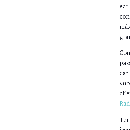
ear
con
máx
gra
Com
pas
ear
voc
cli
Rad
Ter
iss