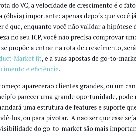
rota do VC, a velocidade de crescimento é o fa
a (óbvia) importante: apenas depois que você já
er é que, enquanto você não validar a hipótese d
reza no seu ICP, você não precisa comprovar um
 se propõe a entrar na rota de crescimento, será
duct-Market fit
, e a suas apostas de go-to-mark
scimento e eficiência
.
começo aparecerão clientes grandes, ou um cana
ncípio parecer uma grande oportunidade, pode nã
andará uma estrutura de features e suporte que
ndê-los, ou para pivotar. A não ser que esse sej
visibilidade do go-to-market são mais importan