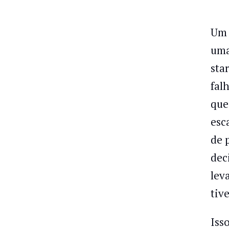
Um
uma
sta
fal
que
esc
de 
dec
lev
tiv
Iss