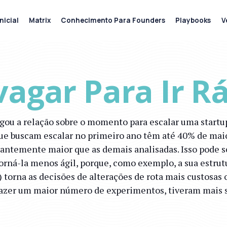
nicial
Matrix
Conhecimento Para Founders
Playbooks
V
agar Para Ir R
u a relação sobre o momento para escalar uma startup e
ue buscam escalar no primeiro ano têm até 40% de maio
antemente maior que as demais analisadas. Isso pode ser
torná-la menos ágil, porque, como exemplo, a sua estrut
) torna as decisões de alterações de rota mais custosas
fazer um maior número de experimentos, tiveram mais 