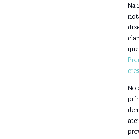
Na 
not
diz
cla
que
Pro
cre
No 
pri
dem
ate
pre