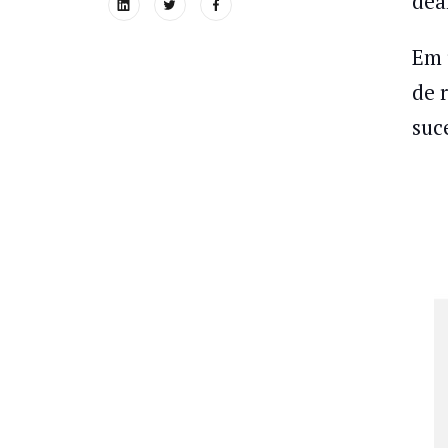
dea
Em 
de 
suc