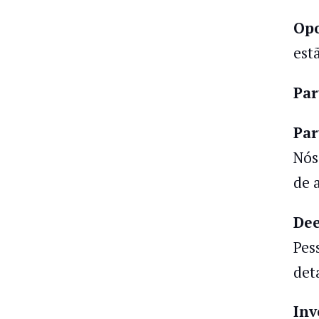
Opo
est
Par
Par
Nós
de 
Dee
Pes
det
Inv