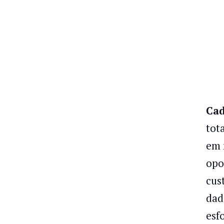
Cad
tot
em 
opo
cus
dad
esf