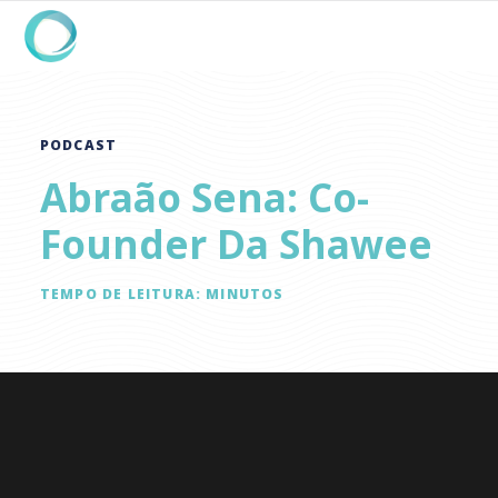
PODCAST
Abraão Sena: Co-
Founder Da Shawee
TEMPO DE LEITURA:
MINUTOS