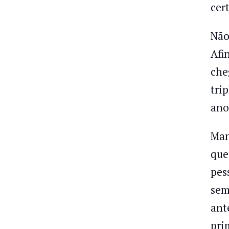
cer
Não
Afi
che
tri
ano
Man
que
pes
sem
ant
pri