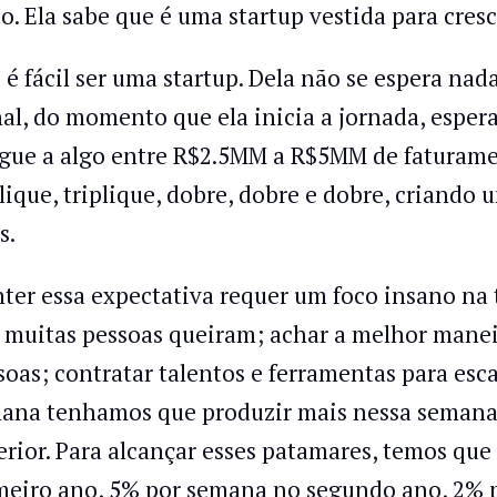
to. Ela sabe que é uma startup vestida para cresc
 é fácil ser uma startup. Dela não se espera na
nal, do momento que ela inicia a jornada, esper
gue a algo entre R$2.5MM a R$5MM de faturament
plique, triplique, dobre, dobre e dobre, crian
s.
ter essa expectativa requer um foco insano na 
 muitas pessoas queiram; achar a melhor maneir
soas; contratar talentos e ferramentas para esca
ana tenhamos que produzir mais nessa semana
erior. Para alcançar esses patamares, temos qu
meiro ano, 5% por semana no segundo ano, 2% p