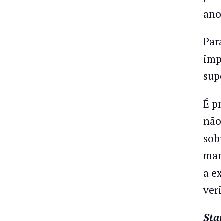
ano
Par
imp
sup
É p
não
sob
man
a ex
veri
Sta