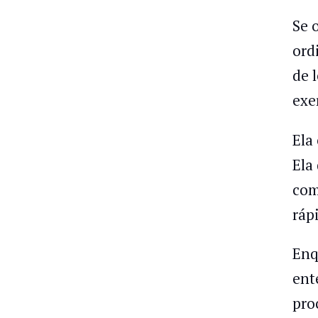
Se 
ord
de 
exe
Ela
Ela
com
ráp
Enq
ent
pro