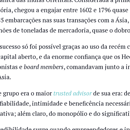
tória, chegou a engajar entre 1602 e 1796 quas
85 embarcações nas suas transações com a Ásia,
hões de toneladas de mercadoria, quase o dobro
 sucesso só foi possível graças ao uso da recém 
capital aberto, e da enorme confiança que os He
onistas e
board members
, comandavam junto a in
Asia.
e grupo era o maior
trusted advisor
de sua era: d
fiabilidade, intimidade e beneficência necessá
rativa; além claro, do monopólio e do significat
redibilidade surge quando empreendedores e i