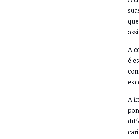
sua
que
ass
A c
é e
con
exc
A i
pon
dif
car