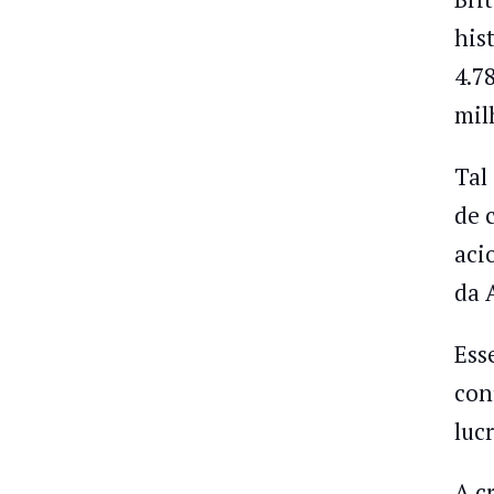
his
4.7
mil
Tal
de 
aci
da 
Ess
con
luc
A c