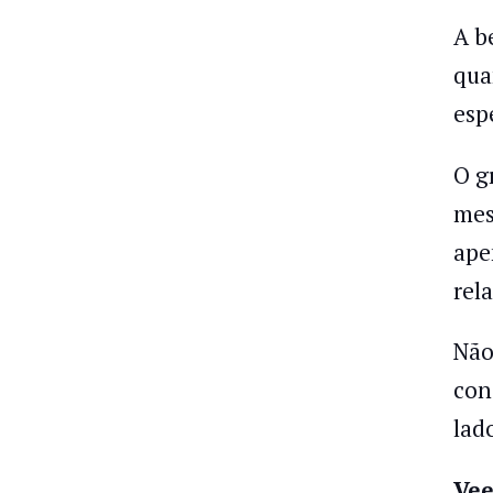
A b
qua
esp
O g
mes
ape
rel
Não
con
lad
Vee