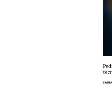
Ped
tec
SAIB