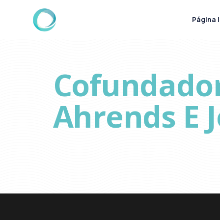
Página I
Cofundador
Ahrends E 