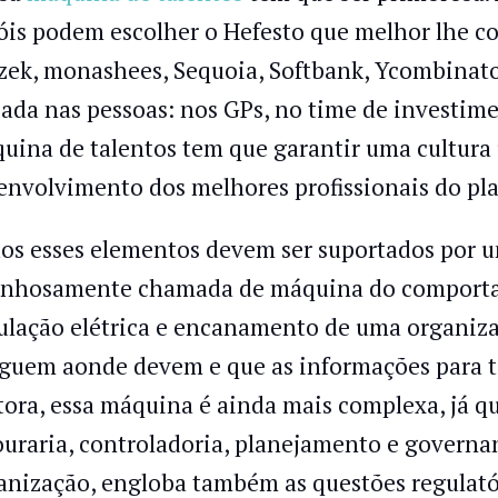
óis podem escolher o Hefesto que melhor lhe con
zek, monashees, Sequoia, Softbank, Ycombinator
cada nas pessoas: nos GPs, no time de investime
uina de talentos tem que garantir uma cultura 
envolvimento dos melhores profissionais do pla
os esses elementos devem ser suportados por 
inhosamente chamada de máquina do comportam
ulação elétrica e encanamento de uma organiza
guem aonde devem e que as informações para t
tora, essa máquina é ainda mais complexa, já q
ouraria, controladoria, planejamento e govern
anização, engloba também as questões regulatór