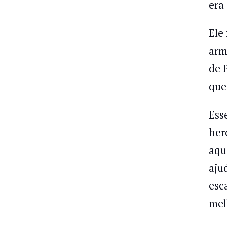
era
Ele
arm
de 
que
Ess
her
aqu
aju
esc
mel