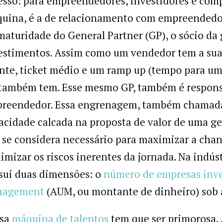
esso: para empreendedores, investidores e comp
uina, é a de relacionamento com empreendedor
maturidade do General Partner (GP), o sócio da 
estimentos. Assim como um vendedor tem a sua
ente, ticket médio e um ramp up (tempo para um 
também tem. Esse mesmo GP, também é responsá
reendedor. Essa engrenagem, também chamad
acidade calcada na proposta de valor de uma ges
 se considera necessário para maximizar a chan
imizar os riscos inerentes da jornada. Na indús
sui duas dimensões: o
número de empresas inve
nagement
(AUM, ou montante de dinheiro) sob a
sa
máquina de talentos
tem que ser primorosa. A