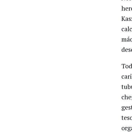
her
Kas
cal
máq
des
Tod
car
tub
che
ges
tes
org