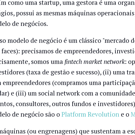
im como uma startup, uma gestora é uma organi
ágios, possui as mesmas máquinas operacionais
elo de negócios.
so modelo de negócio é um clássico "mercado de
s faces): precisamos de empreendedores, invest
cisamente, somos uma
fintech market network
: o
estidores (taxa de gestão e sucesso), (ii) uma t
 empreendedores (compramos uma participação 
dar) e (iii) um social network com a comunidad
entos, consultores, outros fundos e investidores
elo de negócio são o
Platform Revolution
e o
M
máquinas (ou engrenagens) que sustentam a es