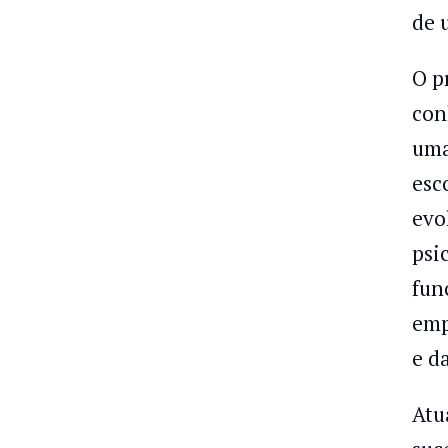
de 
O p
con
um
esc
evo
psi
fun
emp
e d
Atu