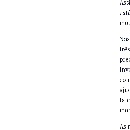
Ass
est
mod
Nos
trê
pre
inv
com
aju
tal
mod
As 