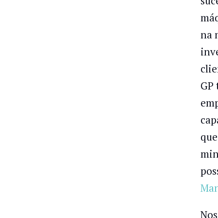
suc
máq
na 
inv
cli
GP 
emp
cap
que
min
pos
Ma
Nos