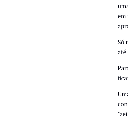
uma
em 
apr
Só 
até
Par
fica
Uma
con
"zei