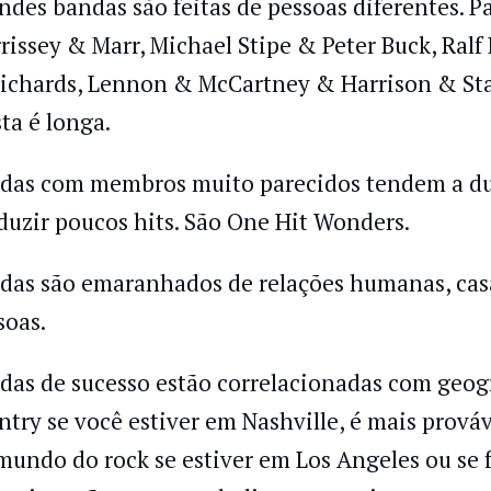
ndes bandas são feitas de pessoas diferentes.
rissey & Marr, Michael Stipe & Peter Buck, Ralf
ichards, Lennon & McCartney & Harrison & St
sta é longa.
das com membros muito parecidos tendem a dura
duzir poucos hits. São One Hit Wonders.
das são emaranhados de relações humanas, casa
soas.
das de sucesso estão correlacionadas com geogra
ntry se você estiver em Nashville, é mais prová
mundo do rock se estiver em Los Angeles ou se 