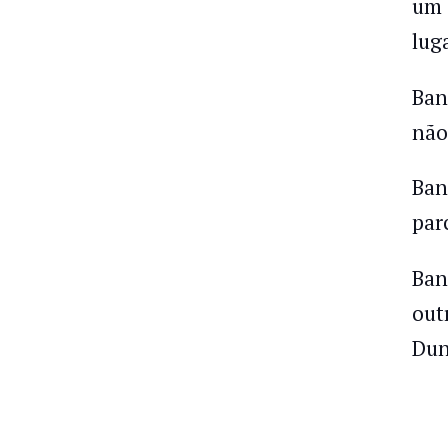
um 
lug
Ban
não
Ban
par
Ban
out
Dun