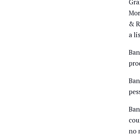
Gra
Mor
& R
a li
Ban
pro
Ban
pes
Ban
cou
no 