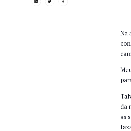
Na 
con
cam
Meu
par
Tal
da 
as 
tax