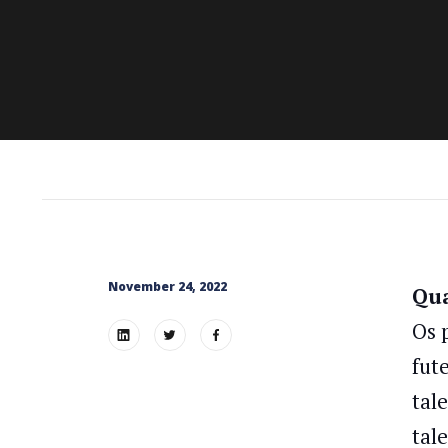
November 24, 2022
Qua
Os 
fut
tal
tal