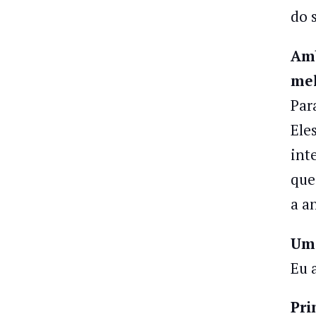
do 
Amb
mel
Par
Ele
int
que
a a
Um 
Eu 
Pri