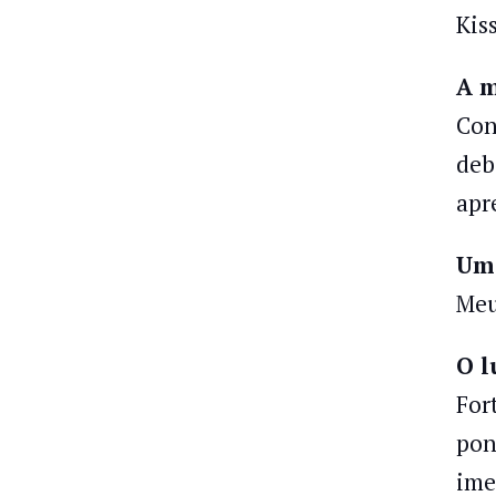
Kiss
A m
Con
deb
apr
Um(
Meu
O l
For
pon
ime