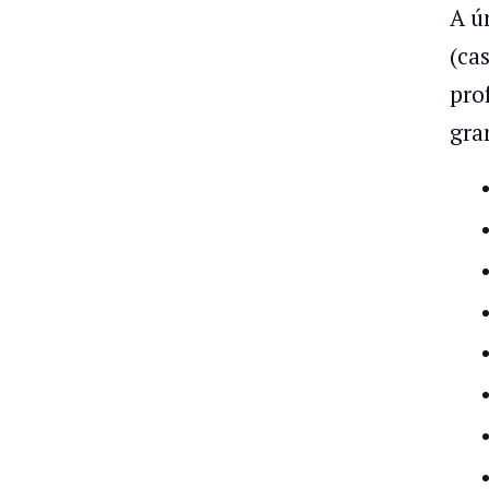
A ú
(ca
pro
gra