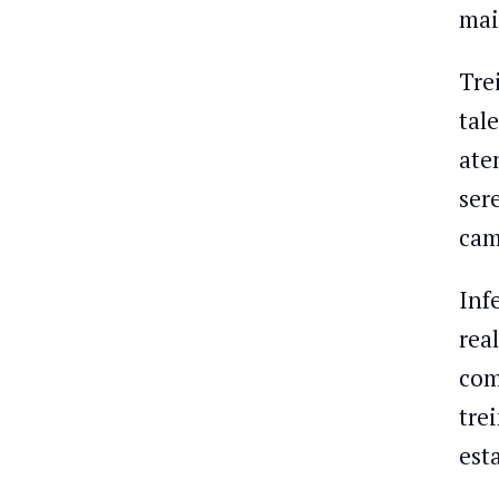
mai
Tre
tal
ate
ser
cam
Inf
rea
com
tre
est