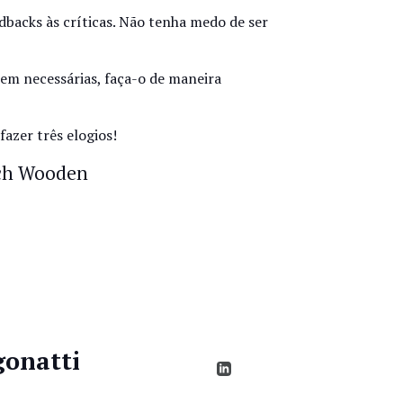
dbacks às críticas. Não tenha medo de ser
rem necessárias, faça-o de maneira
azer três elogios!
ach Wooden
gonatti