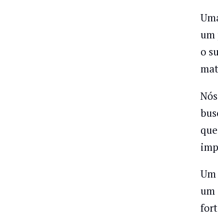
Uma
um 
o s
mat
Nós
bus
que
imp
Um 
um
for