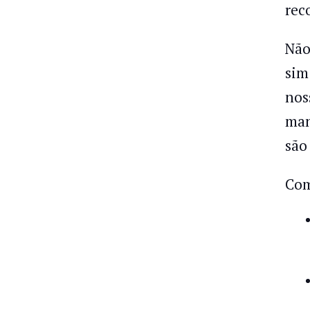
rec
Não
sim
nos
man
são
Com