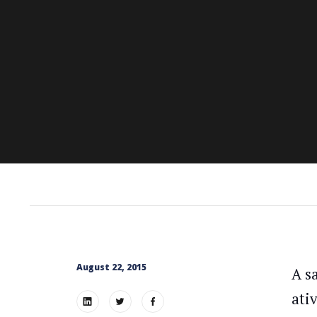
August 22, 2015
A s
ati