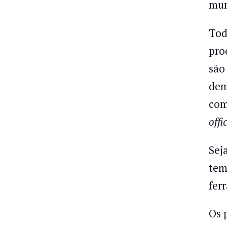
mun
Tod
pro
são
dem
com
offi
Sej
tem
fer
Os 