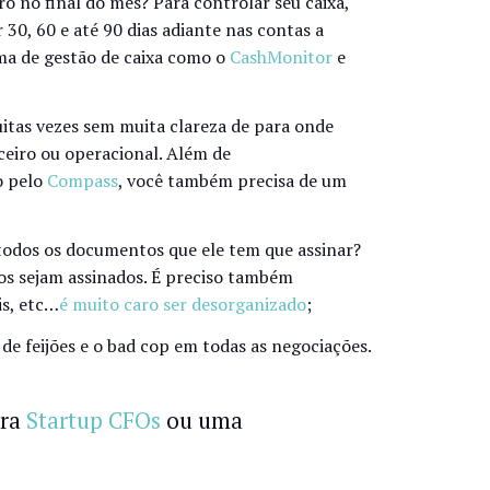
iro no final do mês? Para controlar seu caixa,
 30, 60 e até 90 dias adiante nas contas a
ema de gestão de caixa como o
CashMonitor
e
uitas vezes sem muita clareza de para onde
eiro ou operacional. Além de
o pelo
Compass
, você também precisa de um
todos os documentos que ele tem que assinar?
os sejam assinados. É preciso também
is, etc…
é muito caro ser desorganizado
;
de feijões e o bad cop em todas as negociações.
ara
Startup CFOs
ou uma