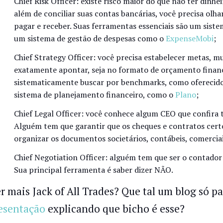
Chief Risk Officer: existe risco maior do que não ter dinhe
além de conciliar suas contas bancárias, você precisa olhar
pagar e receber. Suas ferramentas essenciais são um sist
um sistema de gestão de despesas como o
ExpenseMobi
;
Chief Strategy Officer: você precisa estabelecer metas, m
exatamente apontar, seja no formato de orçamento financ
sistematicamente buscar por benchmarks, como oferecid
sistema de planejamento financeiro, como o
Plano
;
Chief Legal Officer: você conhece algum CEO que confira 
Alguém tem que garantir que os cheques e contratos cert
organizar os documentos societários, contábeis, comercia
Chief Negotiation Officer: alguém tem que ser o contador 
Sua principal ferramenta é saber dizer NÃO.
r mais Jack of All Trades? Que tal um blog só p
esentação
explicando que bicho é esse?