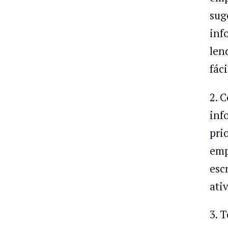
sug
inf
len
fác
2. 
inf
pri
emp
esc
ati
3. 