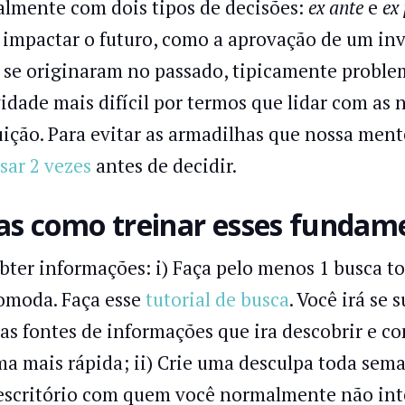
almente com dois tipos de decisões:
ex ante
e
ex
 impactar o futuro, como a aprovação de um in
 se originaram no passado, tipicamente proble
vidade mais difícil por termos que lidar com as
uição. Para evitar as armadilhas que nossa men
sar 2 vezes
antes de decidir.
s como treinar esses fundam
Obter informações: i) Faça pelo menos 1 busca t
omoda. Faça esse
tutorial de busca
. Você irá se
as fontes de informações que ira descobrir e co
ma mais rápida; ii) Crie uma desculpa toda sem
escritório com quem você normalmente não inte