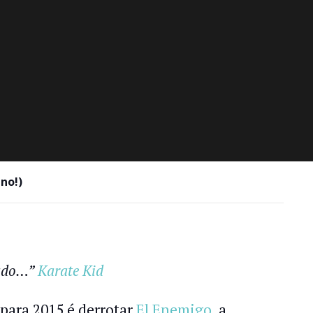
no!)
sado…”
Karate Kid
 para 2015 é derrotar
El Enemigo
, a