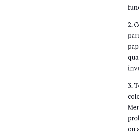
fun
2. 
par
pap
qua
inv
3. 
col
Men
pro
ou 