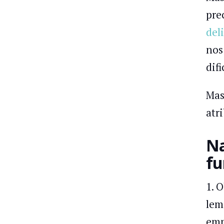
pre
del
nos
difi
Mas
atr
Na
fu
1. 
lem
emp