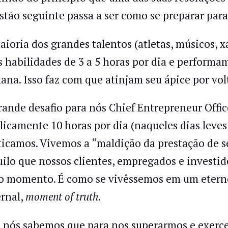
stão seguinte passa a ser como se preparar para
aioria dos grandes talentos (atletas, músicos, xa
s habilidades de 3 a 5 horas por dia e performa
ana. Isso faz com que atinjam seu ápice por vo
rande desafio para nós Chief Entrepreneur Offi
licamente 10 horas por dia (naqueles dias leve
ticamos. Vivemos a “maldição da prestação de se
uilo que nossos clientes, empregados e investid
o momento. É como se vivêssemos em um eterno
ernal,
moment of truth
.
 nós sabemos que para nos superarmos e exerce