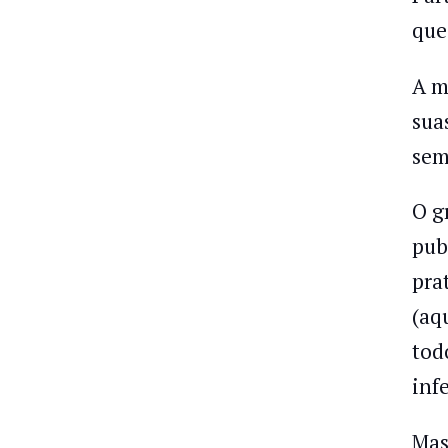
que
A m
sua
sem
O g
pub
pra
(aq
tod
inf
Mas