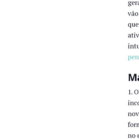
ger
vão
que
ati
int
pen
Ma
1. 
inc
nov
for
no 