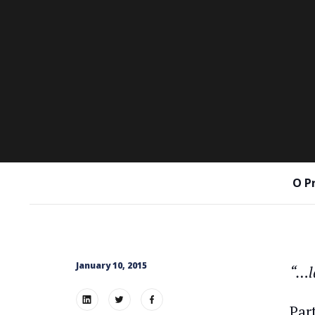
O P
January 10, 2015
“…l
Par