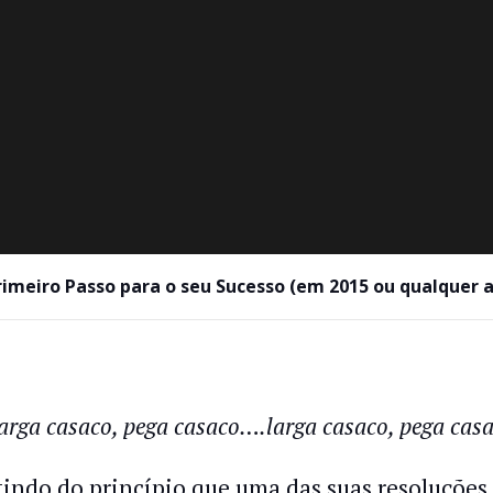
rimeiro Passo para o seu Sucesso (em 2015 ou qualquer a
arga casaco, pega casaco….larga casaco, pega ca
tindo do princípio que uma das suas resoluções