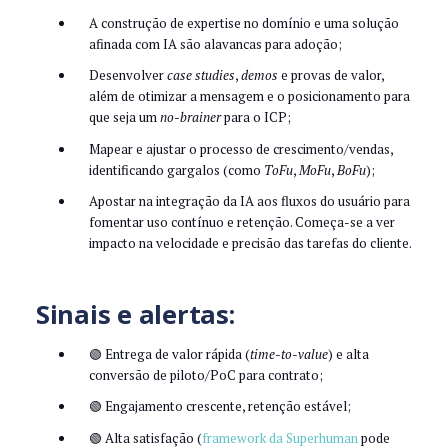
A construção de expertise no domínio e uma solução
afinada com IA são alavancas para adoção;
Desenvolver
case studies
,
demos
e provas de valor,
além de otimizar a mensagem e o posicionamento para
que seja um
no-brainer
para o ICP;
Mapear e ajustar o processo de crescimento/vendas,
identificando gargalos (como
ToFu
,
MoFu
,
BoFu
);
Apostar na integração da IA aos fluxos do usuário para
fomentar uso contínuo e retenção. Começa-se a ver
impacto na velocidade e precisão das tarefas do cliente.
Sinais e alertas:
🟢 Entrega de valor rápida (
time-to-value
) e alta
conversão de piloto/PoC para contrato;
🟢 Engajamento crescente, retenção estável;
🟢 Alta satisfação (
framework da Superhuman
pode